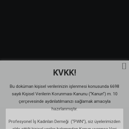
MENTORLUK DESTEK SISTEMLERI
TIME
EĞITIM VE GELIŞIM ATÖLYE İÇERIKLERI
(Tuesday) 14:30 - 15:30
DERNEK TÜZÜĞÜ
KIŞISEL VERILERIN KORUNMASI VE GIZLILIK POLITIKASI
LOCATION
2018/19 FAALIYET RAPORU
ZOOM üzerinden
YAYINLARIMIZ
FINANSALLAR
E-BÜLTENLER
CALENDAR
GOOGLECAL
KVKK!
Bu doküman kişisel verilerinizin işlenmesi konusunda 6698
sayılı Kişisel Verilerin Korunması Kanunu (“Kanun”) m. 10
ADD COMMENT
çerçevesinde aydınlatılmanızı sağlamak amacıyla
hazırlanmıştır.
Profesyonel İş Kadınları Derneği (“PWN”), siz üyelerimizden