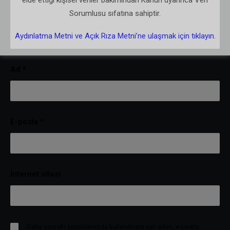
elde ettiği kişisel veriler bakımından Kanun uyarınca Veri
Sorumlusu sıfatına sahiptir.
Aydınlatma Metni ve Açık Rıza Metni’ne ulaşmak için tıklayın.
Ad
*
E-posta
*
İnternet sitesi
Daha sonraki yorumlarımda kullanılması için adım, e-posta