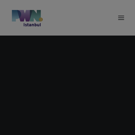
JUNE, 2020
DEĞER ÖNERIMIZ
09
YENI ÇALIŞMA ORTAMI VE
HABERLER
TOPLUMSAL CINSIYET
JUN
ETKİNLİK TAKVİMİ
EŞITLIĞI PANELI
REZERVASYON FORMU
BASIN YANSIMALARI
EVENT DETAILS
PWN AKADEMI HAKKINDA
EĞİTİM GELİŞİM ATÖLYELERİ VE EXPERT TALKS
KONUŞMALARI